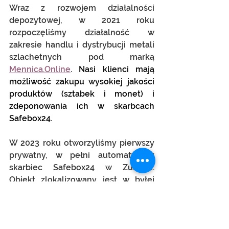
Wraz z rozwojem działalności 
depozytowej, w 2021 roku 
rozpoczęliśmy działalność w 
zakresie handlu i dystrybucji metali 
szlachetnych pod marką 
Mennica.Online
. Nasi klienci mają 
możliwość zakupu wysokiej jakości 
produktów (sztabek i monet) i 
zdeponowania ich w skarbcach 
Safebox24.
W 2023 roku otworzyliśmy pierwszy 
prywatny, w pełni automatyczny 
skarbiec Safebox24 w Zurichu. 
Obiekt zlokalizowany jest w byłej 
placówce bankowej, gwarantuje 
najwyższe bezpieczeństwo oraz 
profesjonalną usługę skarbcowo-
depozytową. Wraz ze skarbcem 