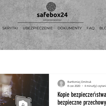
SKRYTKI
UBEZPIECZENIE
DOKUMENTY
FAQ
BL
Bartłomiej Dmitruk
8 cze 2020
4 minut(y) czytan
Kopie bezpieczeństwa
bezpieczne przechowy