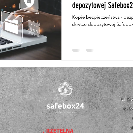
depozytowej Safebox2
Kopie bezpieczeństwa - bez
skrytce depozytowej Safebo
ul. K
ul. 
u