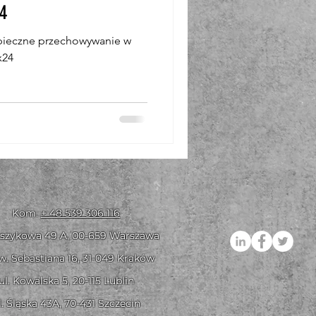
4
pieczne przechowywanie w
x24
Kom.
+ 48 539 306 116
oszykowa 49 A,
00-659 Warszawa
Św. Sebastiana 16, 31-049 Kraków
ul. Kowalsk
a 5, 20-115 Lublin
l. Śląska 43A, 70-431 Szczecin