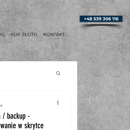
+48 539 306 116
OG
KUP ZŁOTO
KONTAKT
ia
 / backup -
wanie w skrytce