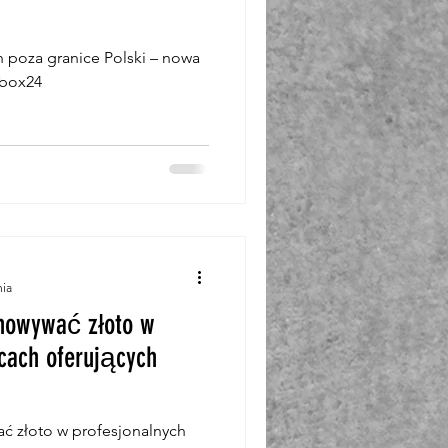
h poza granice Polski – nowa
ebox24
nia
chowywać złoto w
bcach oferujących
ć złoto w profesjonalnych