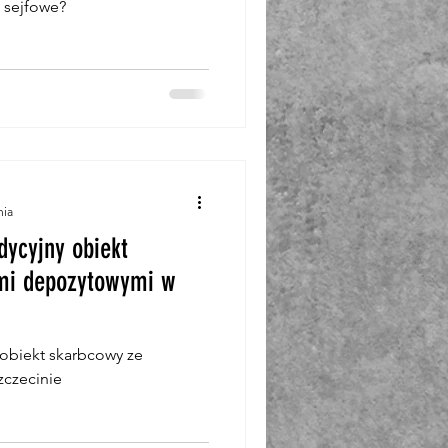
i sejfowe?
nia
dycyjny obiekt
ami depozytowymi w
 obiekt skarbcowy ze
zczecinie