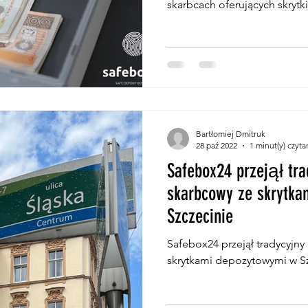
skarbcach oferujących skrytk
Bartłomiej Dmitruk
28 paź 2022
1 minut(y) czyta
Safebox24 przejął tra
skarbcowy ze skrytk
Szczecinie
Safebox24 przejął tradycyjny
skrytkami depozytowymi w S