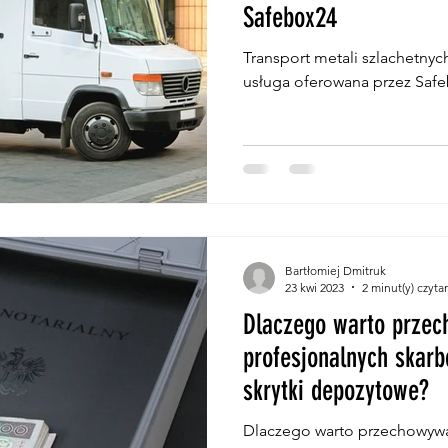
Safebox24
Transport metali szlachetnyc
usługa oferowana przez Saf
Bartłomiej Dmitruk
23 kwi 2023
2 minut(y) czyta
Dlaczego warto prze
profesjonalnych skar
skrytki depozytowe?
Dlaczego warto przechowywa