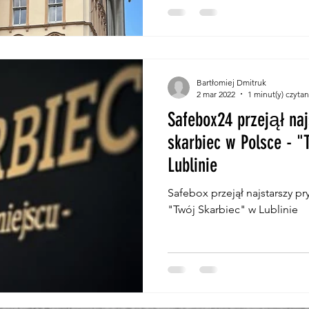
Bartłomiej Dmitruk
2 mar 2022
1 minut(y) czytan
Safebox24 przejął naj
skarbiec w Polsce - "
Lublinie
Safebox przejął najstarszy pr
"Twój Skarbiec" w Lublinie