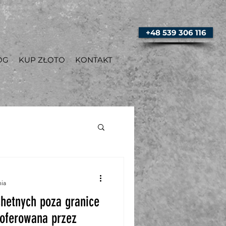
+48 539 306 116
OG
KUP ZŁOTO
KONTAKT
nia
chetnych poza granice
 oferowana przez