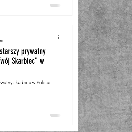
ia
starszy prywatny
Twój Skarbiec" w
ywatny skarbiec w Polsce -