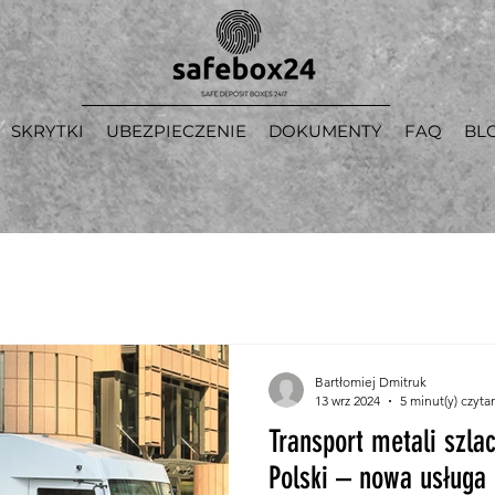
SKRYTKI
UBEZPIECZENIE
DOKUMENTY
FAQ
BL
Bartłomiej Dmitruk
13 wrz 2024
5 minut(y) czyta
Transport metali szla
Polski – nowa usługa