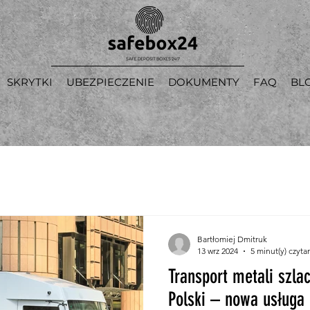
SKRYTKI
UBEZPIECZENIE
DOKUMENTY
FAQ
BL
Bartłomiej Dmitruk
13 wrz 2024
5 minut(y) czyta
Transport metali szla
Polski – nowa usługa