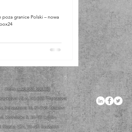
h poza granice Polski – nowa
ebox24
Kom.
+ 48 539 306 116
oszykowa 49 A,
00-659 Warszawa
Św. Sebastiana 16, 31-049 Kraków
ul. Kowalsk
a 5, 20-115 Lublin
l. Śląska 43A, 70-431 Szczecin