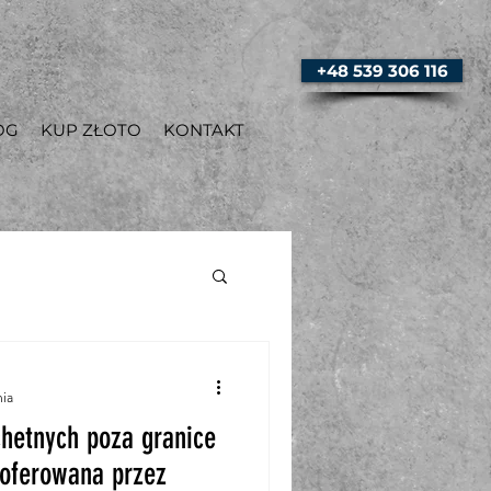
+48 539 306 116
OG
KUP ZŁOTO
KONTAKT
nia
chetnych poza granice
 oferowana przez