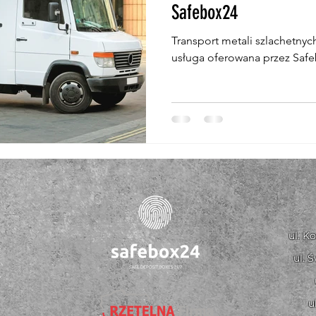
Safebox24
Transport metali szlachetnyc
usługa oferowana przez Saf
ul. K
ul. 
u