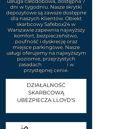
usługa całodobowa, dostępna 7
dni w tygodniu. Nasze skrytki
depozytowe są zawsze dostępne
dla naszych Klientów. Obiekt
skarbcowy Safebox24 w
Warszawie zapewnia najwyższy
komfort, bezpieczeństwo,
poufność i dyskrecję oraz
miejsce parkingowe. Nasze
usługi oferujemy na najwyższym
poziomie, przejrzystych
zasadach i w
przystępnej cenie.
DZIAŁALNOŚĆ
SKARBCOWĄ
UBEZPIECZA LLOYD'S