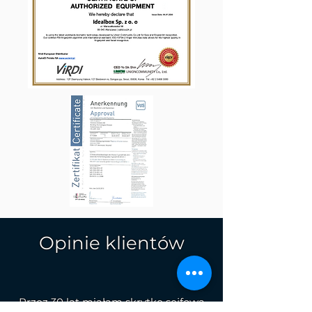
Opinie klientów
Przez 30 lat miałam skrytkę sejfową