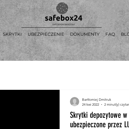
SKRYTKI
UBEZPIECZENIE
DOKUMENTY
FAQ
BL
Bartłomiej Dmitruk
24 kwi 2022
2 minut(y) czyta
Skrytki depozytowe w
ubezpieczone przez Ll