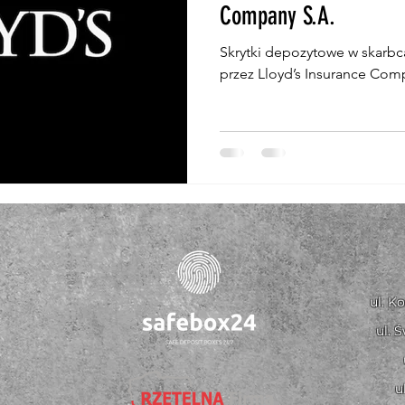
Company S.A.
Skrytki depozytowe w skarb
przez Lloyd’s Insurance Com
ul. K
ul. 
u