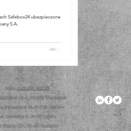
cach Safebox24 ubezpieczone
pany S.A.
Kom.
+ 48 539 306 116
oszykowa 49 A,
00-659 Warszawa
Św. Sebastiana 16, 31-049 Kraków
ul. Kowalsk
a 5, 20-115 Lublin
l. Śląska 43A, 70-431 Szczecin