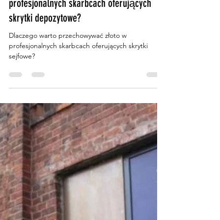
Bartłomiej Dmitruk
23 kwi 2023
2 minut(y) czytania
Dlaczego warto przechowywać złoto w
profesjonalnych skarbcach oferujących
skrytki depozytowe?
Dlaczego warto przechowywać złoto w
profesjonalnych skarbcach oferujących skrytki
sejfowe?