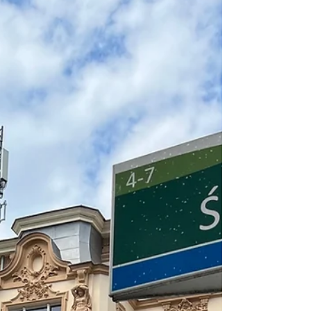
obiektów depozytowych - "24SEJF" we Wrocławiu