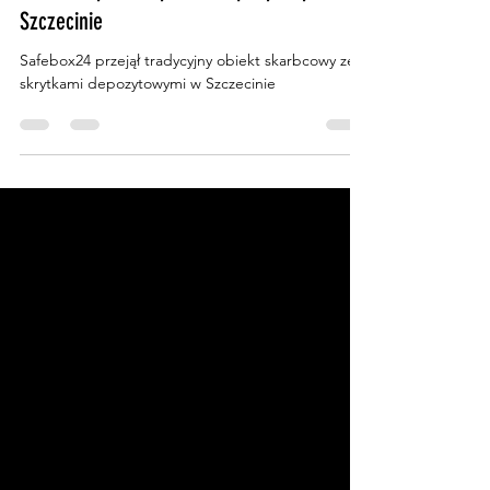
Bartłomiej Dmitruk
28 paź 2022
1 minut(y) czytania
Safebox24 przejął tradycyjny obiekt
skarbcowy ze skrytkami depozytowymi w
Szczecinie
Safebox24 przejął tradycyjny obiekt skarbcowy ze
skrytkami depozytowymi w Szczecinie