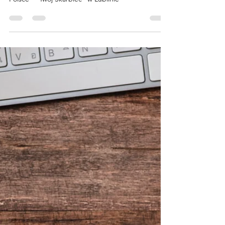
Bartłomiej Dmitruk
2 mar 2022
1 minut(y) czytania
Safebox24 przejął najstarszy prywatny
skarbiec w Polsce - "Twój Skarbiec" w
Lublinie
Safebox przejął najstarszy prywatny skarbiec w
Polsce - "Twój Skarbiec" w Lublinie