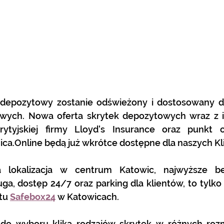
depozytowy zostanie odświeżony i dostosowany d
wych. Nowa oferta skrytek depozytowych wraz z 
ytyjskiej firmy Lloyd's Insurance oraz punkt o
ca.Online
 będą już wkrótce dostępne dla naszych Kl
a lokalizacja w centrum Katowic, najwyższe bez
ga, dostęp 24/7 oraz parking dla klientów, to tylko
tu 
Safebox24
 w Katowicach.
i do wyboru klika rodzajów skrytek w różnych rozm