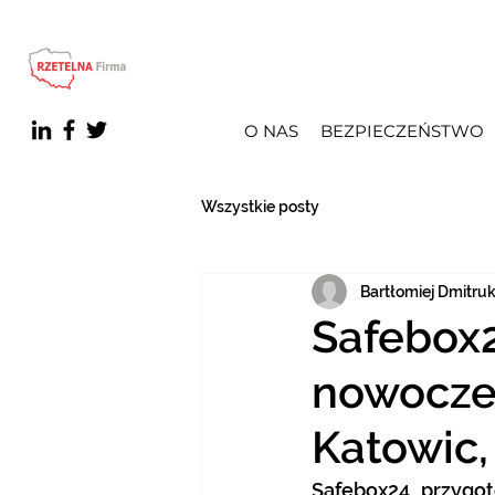
O NAS
BEZPIECZEŃSTWO
Wszystkie posty
Bartłomiej Dmitru
Safebox2
nowocze
Katowic, 
Safebox24 przygo