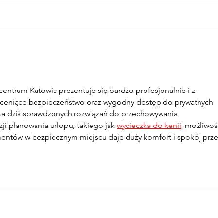
Dlaczego warto
Skry
przechowywać złoto w
skar
profesjonalnych skarbcach
ubez
oferujących skrytki
Insu
depozytowe?
entrum Katowic prezentuje się bardzo profesjonalnie i z 
 ceniące bezpieczeństwo oraz wygodny dostęp do prywatnych 
zuka dziś sprawdzonych rozwiązań do przechowywania 
zji planowania urlopu, takiego jak 
wycieczka do kenii
, możliwoś
ntów w bezpiecznym miejscu daje duży komfort i spokój prze