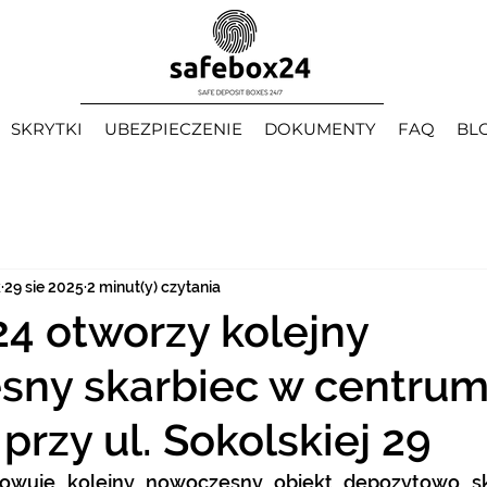
SKRYTKI
UBEZPIECZENIE
DOKUMENTY
FAQ
BL
k
29 sie 2025
2 minut(y) czytania
4 otworzy kolejny
sny skarbiec w centru
przy ul. Sokolskiej 29
towuje kolejny nowoczesny obiekt depozytowo sk