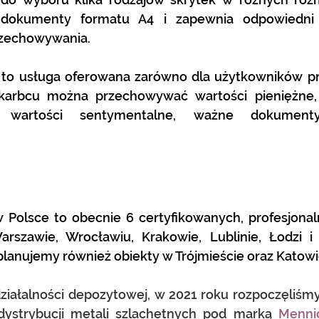
 dokumenty formatu A4 i zapewnia odpowiedni 
rzechowywania.
 to usługa oferowana zarówno dla użytkowników pry
arbcu można przechowywać wartości pieniężne, o
, wartości sentymentalne, ważne dokument
w Polsce to obecnie 6 certyfikowanych, profesjonal
szawie, Wrocławiu, Krakowie, Lublinie, Łodzi i 
 planujemy również obiekty w Trójmieście oraz Katow
iałalności depozytowej, w 2021 roku rozpoczęliśmy 
 dystrybucji metali szlachetnych pod marką 
Mennic