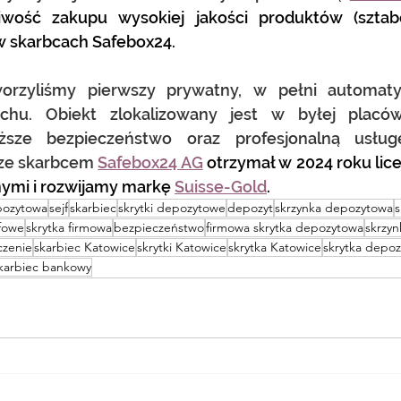
iwość zakupu wysokiej jakości produktów (sztab
w skarbcach Safebox24.
rzyliśmy pierwszy prywatny, w pełni automatyc
chu. Obiekt zlokalizowany jest w byłej placów
ższe bezpieczeństwo oraz profesjonalną usłu
ze skarbcem 
Safebox24 AG
 otrzymał w 2024 roku lice
ymi i rozwijamy markę 
Suisse-Gold
.
pozytowa
sejf
skarbiec
skrytki depozytowe
depozyt
skrzynka depozytowa
s
jfowe
skrytka firmowa
bezpieczeństwo
firmowa skrytka depozytowa
skrzy
czenie
skarbiec Katowice
skrytki Katowice
skrytka Katowice
skrytka depo
karbiec bankowy