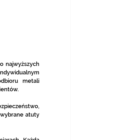
o najwyższych 
indywidualnym 
dbioru metali 
ientów.
pieczeństwo, 
 wybrane atuty 
iarach. Każda 