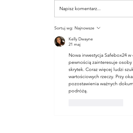
Napisz komentarz...
Bezpieczeństwo Twoich
Sortuj wg:
Najnowsze
cennych przedmiotów. Jak
dbać o ich ochronę?
Kelly Dwayne
21 maj
Nowa inwestycja Safebox24 w c
pewnością zainteresuje osoby
skrytek. Coraz więcej ludzi s
wartościowych rzeczy. Przy oka
pozostawienia ważnych dokume
podróżą.
Polub
Odpowiedz