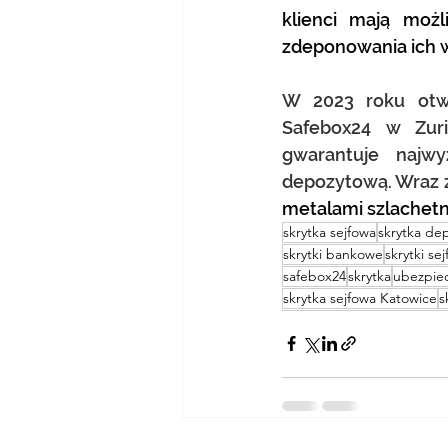
klienci mają możl
zdeponowania ich 
W 2023 roku otwo
Safebox24 w Zuri
gwarantuje najwy
depozytową. Wraz 
metalami szlachetn
skrytka sejfowa
skrytka de
skrytki bankowe
skrytki se
safebox24
skrytka
ubezpie
skrytka sejfowa Katowice
s