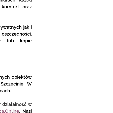
komfort oraz 
watnych jak i 
szczędności, 
y lub kopie 
nych obiektów 
Szczecinie. W 
icach.
działalność w 
a.Online
. Nasi 