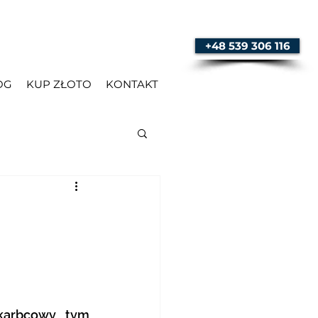
+48 539 306 116
OG
KUP ZŁOTO
KONTAKT
m
arbcowy, tym 