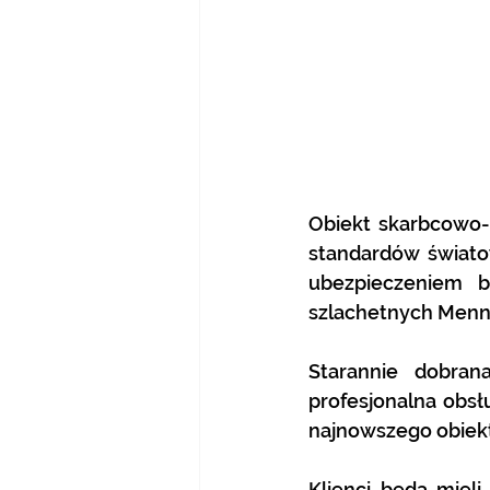
Obiekt skarbcowo-
standardów świato
ubezpieczeniem br
szlachetnych 
Menni
Starannie dobran
profesjonalna obsłu
najnowszego obiek
Klienci będą miel