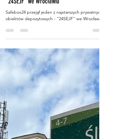
Bartłomiej Dmitruk
4 mar 2023
1 minut(y) czytania
Safebox24 przejął jeden z najstarszych
prywatnych obiektów depozytowych -
"24SEJF" we Wrocławiu
Safebox24 przejął jeden z najstarszych prywatnych
obiektów depozytowych - "24SEJF" we Wrocławiu