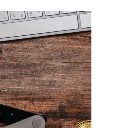
Bartłomiej Dmitruk
2 mar 2022
1 minut(y) czytania
Safebox24 przejął najstarszy prywatny
skarbiec w Polsce - "Twój Skarbiec" w
Lublinie
Safebox przejął najstarszy prywatny skarbiec w
Polsce - "Twój Skarbiec" w Lublinie