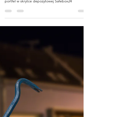
Bartłomiej Dmitruk
28 sty 2022
5 minut(y) czytania
Jak zabezpieczyć swoje kryptowaluty? -
krypto portfel w skrytce depozytowej
Safebox24
Jak zabezpieczyć swoje kryptowaluty? - krypto
portfel w skrytce depozytowej Safebox24