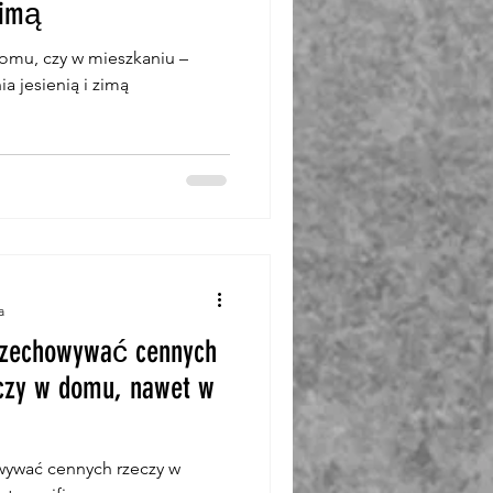
zimą
omu, czy w mieszkaniu –
 jesienią i zimą
a
przechowywać cennych
 czy w domu, nawet w
wywać cennych rzeczy w