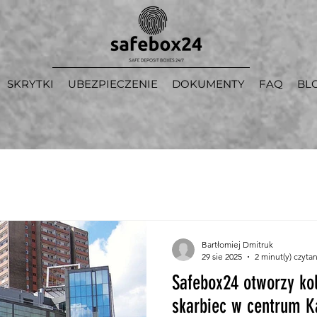
SKRYTKI
UBEZPIECZENIE
DOKUMENTY
FAQ
BL
Bartłomiej Dmitruk
29 sie 2025
2 minut(y) czytan
Safebox24 otworzy ko
skarbiec w centrum Ka