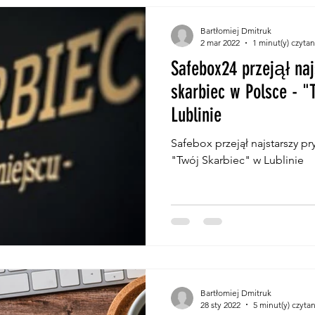
Bartłomiej Dmitruk
2 mar 2022
1 minut(y) czytan
Safebox24 przejął naj
skarbiec w Polsce - "
Lublinie
Safebox przejął najstarszy pr
"Twój Skarbiec" w Lublinie
Bartłomiej Dmitruk
28 sty 2022
5 minut(y) czytan