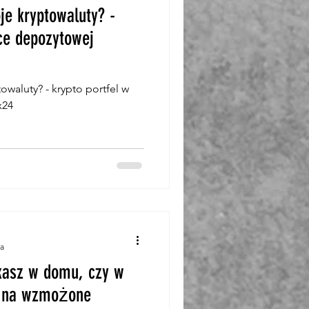
je kryptowaluty? -
tce depozytowej
owaluty? - krypto portfel w
x24
ia
kasz w domu, czy w
j na wzmożone