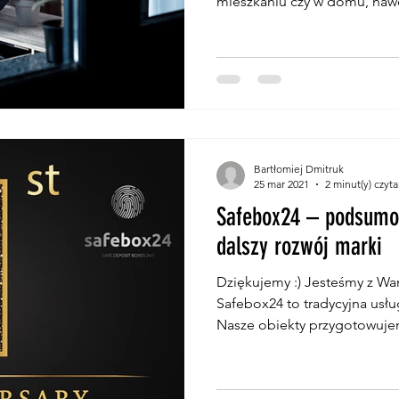
mieszkaniu czy w domu, naw
Bartłomiej Dmitruk
25 mar 2021
2 minut(y) czyta
Safebox24 – podsumo
dalszy rozwój marki
Dziękujemy :) Jesteśmy z Wa
Safebox24 to tradycyjna us
Nasze obiekty przygotowujem