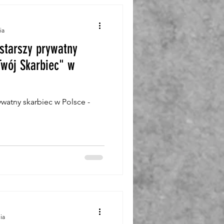
ia
starszy prywatny
Twój Skarbiec" w
ywatny skarbiec w Polsce -
ia