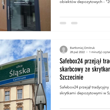
obiektów depozytowych - "
Bartłomiej Dmitruk
28 paź 2022
1 minut(y) czyta
Safebox24 przejął tra
skarbcowy ze skrytk
Szczecinie
Safebox24 przejął tradycyjny
skrytkami depozytowymi w S