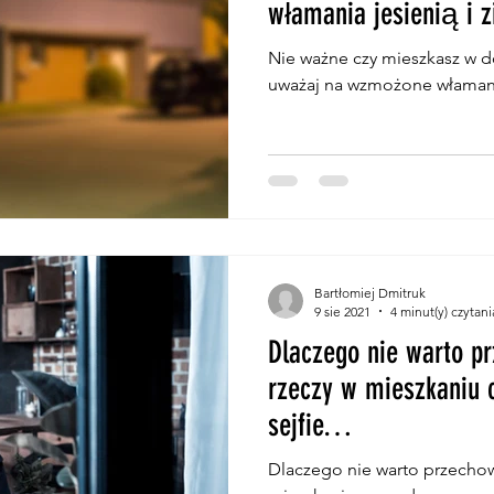
włamania jesienią i 
Nie ważne czy mieszkasz w d
uważaj na wzmożone włamania
Bartłomiej Dmitruk
9 sie 2021
4 minut(y) czytani
Dlaczego nie warto 
rzeczy w mieszkaniu
sejfie…
Dlaczego nie warto przecho