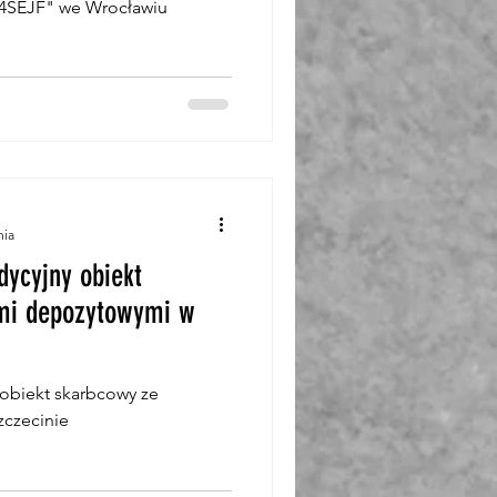
24SEJF" we Wrocławiu
nia
dycyjny obiekt
ami depozytowymi w
 obiekt skarbcowy ze
zczecinie