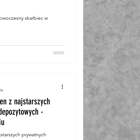
nowoczesny skarbiec w
ia
en z najstarszych
depozytowych -
iu
jstarszych prywatnych