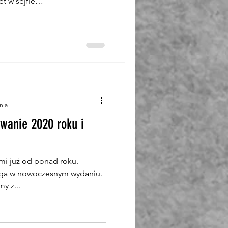
et w sejfie…
nia
wanie 2020 roku i
mi już od ponad roku.
ługa w nowoczesnym wydaniu.
y z...