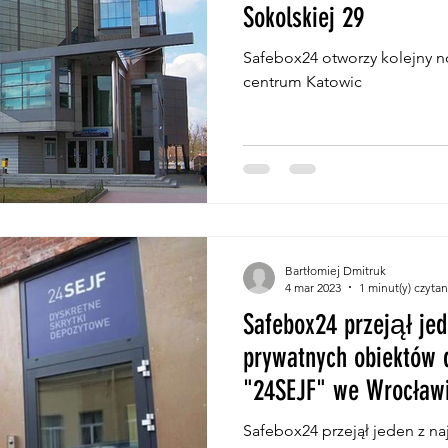
Sokolskiej 29
Safebox24 otworzy kolejny 
centrum Katowic
Bartłomiej Dmitruk
4 mar 2023
1 minut(y) czytan
Safebox24 przejął jed
prywatnych obiektów 
"24SEJF" we Wrocław
Safebox24 przejął jeden z na