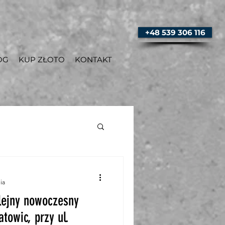
+48 539 306 116
OG
KUP ZŁOTO
KONTAKT
ia
lejny nowoczesny
towic, przy ul.