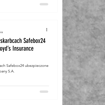
nia
 skarbcach Safebox24
oyd’s Insurance
cach Safebox24 ubezpieczone
pany S.A.