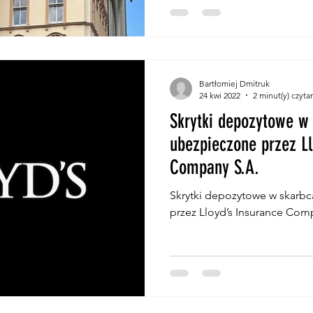
Bartłomiej Dmitruk
24 kwi 2022
2 minut(y) czyta
Skrytki depozytowe w
ubezpieczone przez Ll
Company S.A.
Skrytki depozytowe w skarb
przez Lloyd’s Insurance Com