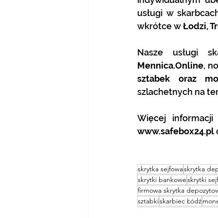
usługi w skarbcac
wkrótce w 
Łodzi, T
Mennica.Online
, n
sztabek oraz mo
szlachetnych na tere
www.safebox24.pl
 
skrytka sejfowa
skrytka de
skrytki bankowe
skrytki se
firmowa skrytka depozyto
sztabki
skarbiec Łódź
mone