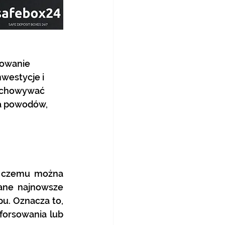
towanie 
westycje i 
zechowywać 
ka powodów, 
i czemu można 
ane najnowsze 
u. Oznacza to, 
forsowania lub 