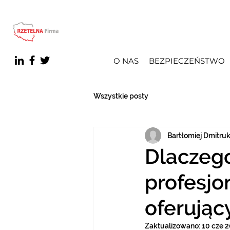
O NAS
BEZPIECZEŃSTWO
Wszystkie posty
Bartłomiej Dmitru
Dlaczeg
profesjo
oferując
Zaktualizowano:
10 cze 