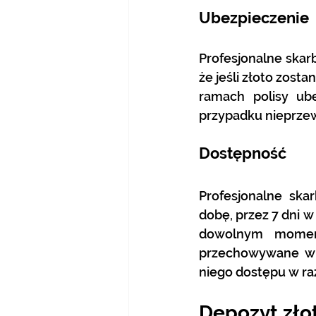
Ubezpieczenie
Profesjonalne skar
że ​​jeśli złoto zo
ramach polisy ub
przypadku nieprzew
Dostępność
Profesjonalne ska
dobę, przez 7 dni w
dowolnym momenc
przechowywane w i
niego dostępu w raz
Depozyt zło