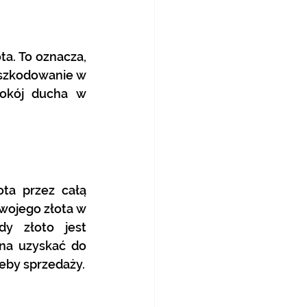
a. To oznacza, 
dszkodowanie w 
okój ducha w 
ta przez całą 
wojego złota w 
 złoto jest 
na uzyskać do 
zeby sprzedaży.