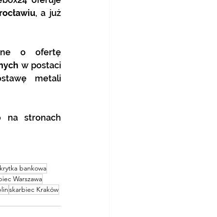
rocławiu
, a już 
Nasze usługi skarbcowo-depozytowe są dodatkowo uzupełnione o ofertę 
tnych
 w postaci 
stawę metali 
Więcej informacji o nas i oferowanych usługach znajdą Państwo na stronach 
krytka bankowa
biec Warszawa
lin
skarbiec Kraków