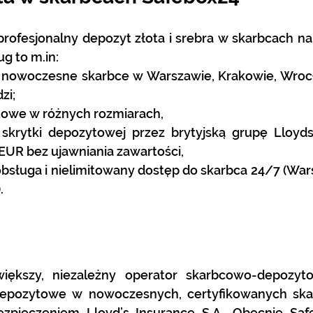
rofesjonalny depozyt złota i srebra w skarbcach na t
g to m.in:
 nowoczesne skarbce w Warszawie, Krakowie, Wrocław
zi;
towe w różnych rozmiarach,
skrytki depozytowej przez brytyjską grupę Lloyds
 EUR bez ujawniania zawartości,
obsługa i nielimitowany dostęp do skarbca 24/7 (War
.
większy, niezależny operator skarbcowo-depozyt
 depozytowe w nowoczesnych, certyfikowanych ska
zpieczeniem Lloyd’s Insurance S.A.. Obecnie Safe