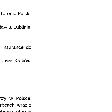
erenie Polski. 
iu, Lublinie, 
 Insurance do 
szawa, Kraków, 
owy w Polsce, 
rbcach wraz z 
box24 oferuje 