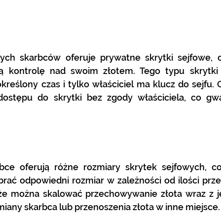
nych skarbców oferuje prywatne skrytki sejfowe, c
kontrolę nad swoim złotem. Tego typu skrytki s
ślony czas i tylko właściciel ma klucz do sejfu. Oz
dostępu do skrytki bez zgody właściciela, co gwa
bce oferują różne rozmiary skrytek sejfowych, co 
ać odpowiedni rozmiar w zależności od ilości pr
 że ​​można skalować przechowywanie złota wraz z j
miany skarbca lub przenoszenia złota w inne miejsce.