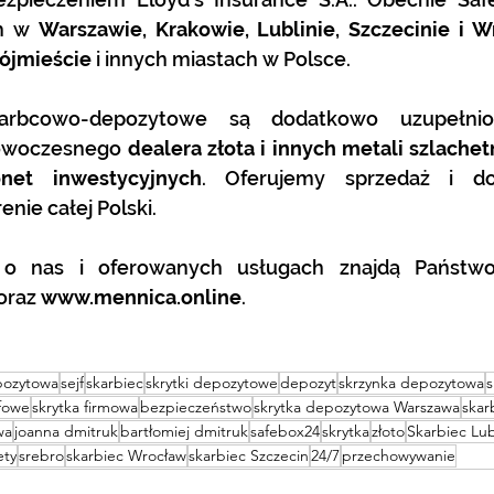
h w 
Warszawie, Krakowie, Lublinie, Szczecinie i W
rójmieście
 i innych miastach w Polsce. 
owoczesnego 
dealera złota i innych metali szlache
net inwestycyjnych
. Oferujemy sprzedaż i do
nie całej Polski. 
oraz 
www.mennica.online
.
pozytowa
sejf
skarbiec
skrytki depozytowe
depozyt
skrzynka depozytowa
s
jfowe
skrytka firmowa
bezpieczeństwo
skrytka depozytowa Warszawa
skar
wa
joanna dmitruk
bartłomiej dmitruk
safebox24
skrytka
złoto
Skarbiec Lub
ty
srebro
skarbiec Wrocław
skarbiec Szczecin
24/7
przechowywanie