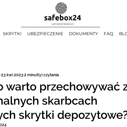
SKRYTKI
UBEZPIECZENIE
DOKUMENTY
FAQ
BL
k
23 kwi 2023
2 minut(y) czytania
o warto przechowywać z
nalnych skarbcach
ych skrytki depozytowe
2024