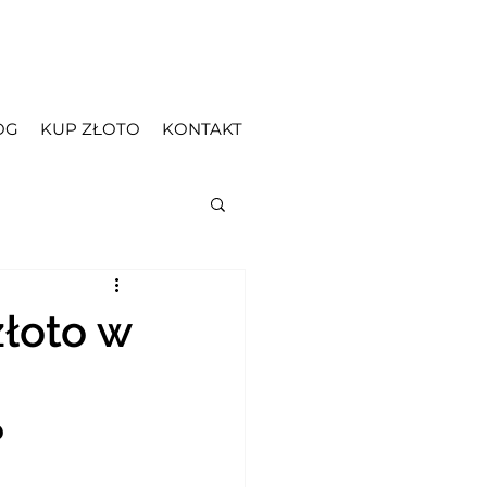
OG
KUP ZŁOTO
KONTAKT
łoto w
?