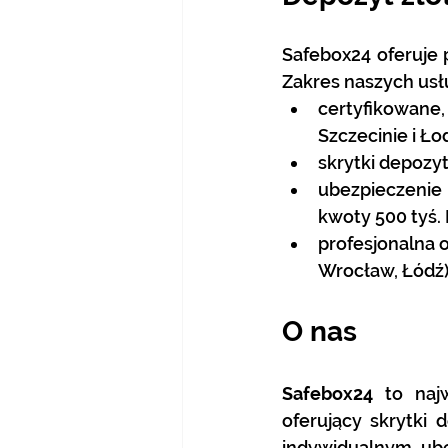
Safebox24 oferuje p
Zakres naszych usłu
certyfikowane,
Szczecinie i Łod
skrytki depozy
ubezpieczenie 
kwoty 500 tyś.
profesjonalna 
Wrocław, Łódź)
O nas
Safebox24
 to naj
oferujący skrytki
indywidualnym ube