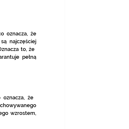
o oznacza, że 
ą najczęściej 
nacza to, że ​​
rantuje pełną 
oznacza, że ​​
zechowywanego 
ego wzrostem, 