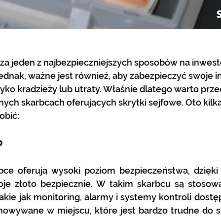
 za jeden z najbezpieczniejszych sposobów na inwes
ednak, ważne jest również, aby zabezpieczyć swoje in
yko kradzieży lub utraty. Właśnie dlatego warto pr
nych skarbcach oferujących skrytki sejfowe. Oto kil
obić:
o
rbce oferują wysoki poziom bezpieczeństwa, dzięk
e złoto bezpiecznie. W takim skarbcu są stosow
kie jak monitoring, alarmy i systemy kontroli dostęp
chowywane w miejscu, które jest bardzo trudne do s